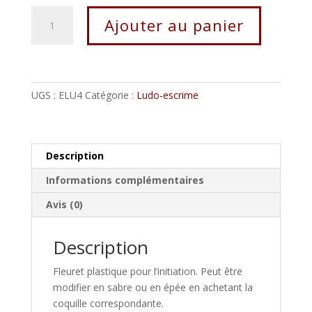
quantité
Ajouter au panier
de
Fleuret
Ludo-
escrime
UGS :
ELU4
Catégorie :
Ludo-escrime
Description
Informations complémentaires
Avis (0)
Description
Fleuret plastique pour l’initiation. Peut être
modifier en sabre ou en épée en achetant la
coquille correspondante.