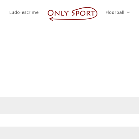
Ludo-escrime
Floorball
atoire